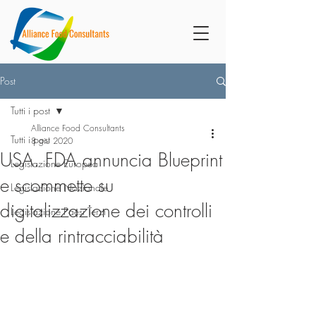
Post
Tutti i post
Alliance Food Consultants
Tutti i post
8 giu 2020
USA. FDA annuncia Blueprint
Legislazione Europea
e scommette su
Legislazione Nazionale
digitalizzazione dei controlli
Legislazione Paesi Terzi
e della rintracciabilità