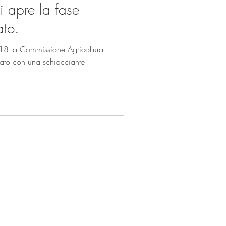
i apre la fase
ato.
018 la Commissione Agricoltura
ato con una schiacciante
Sede di Roma:
Via Aureliana 53,
00187 Roma
Tel.
+39 06 92927523
ing.it
Email:
info@foodlabelling.it