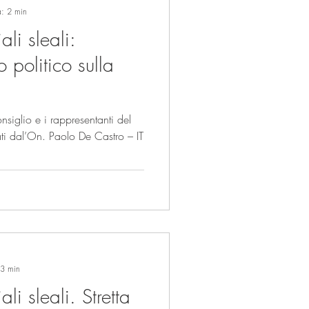
a: 2 min
li sleali:
 politico sulla
siglio e i rappresentanti del
i dal’On. Paolo De Castro – IT
 3 min
li sleali. Stretta