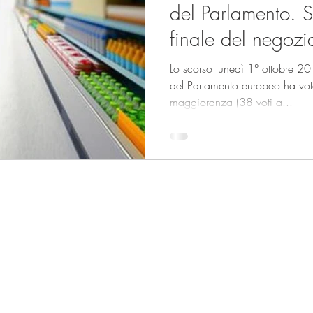
del Parlamento. S
finale del negozi
Lo scorso lunedì 1° ottobre 2
del Parlamento europeo ha vot
maggioranza (38 voti a...
Sede di Milano:
Sede di Bruxelles:
Via Monte di Pietà 21,
Square de Meeus 40,
20121 Milano
1000 Bruxelles
Tel.
+39 06 92927523
Tel.
+32 483 198523
Email:
info@foodlabelling.it
Email:
info@foodlabell