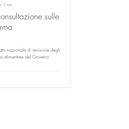
a: 1 min
onsultazione sulle
orma
to nazionale di revisione degli
za alimentare del Governo
Sede di Roma:
Via Aureliana 53,
00187 Roma
Tel.
+39 06 92927523