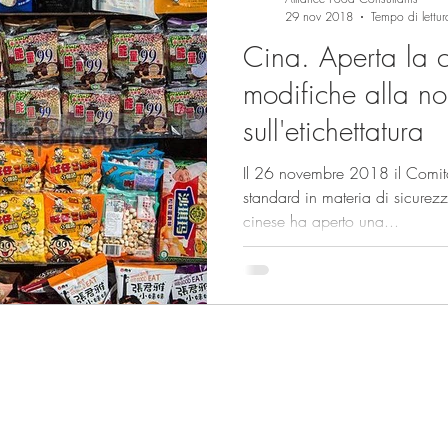
29 nov 2018
Tempo di lettur
Cina. Aperta la c
modifiche alla n
sull'etichettatura
Il 26 novembre 2018 il Comita
standard in materia di sicurez
cinese ha aperto una...
Sede di Milano:
Sede di Bruxelles:
Via Monte di Pietà 21,
Square de Meeus 40,
20121 Milano
1000 Bruxelles
Tel.
+39 06 92927523
Tel.
+32 483 198523