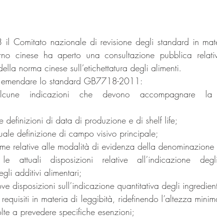
l Comitato nazionale di revisione degli standard in mate
rno cinese ha aperto una consultazione pubblica relati
ella norma cinese sull’etichettatura degli alimenti.
ad emendare lo standard GB7718-2011: 
 alcune indicazioni che devono accompagnare la 
 definizioni di data di produzione e di shelf life;  
tuale definizione di campo visivo principale;  
me relative alle modalità di evidenza della denominazione d
le attuali disposizioni relative all’indicazione degl
egli additivi alimentari;  
ve disposizioni sull’indicazione quantitativa degli ingredient
requisiti in materia di leggibità, ridefinendo l’altezza minim
te a prevedere specifiche esenzioni;  