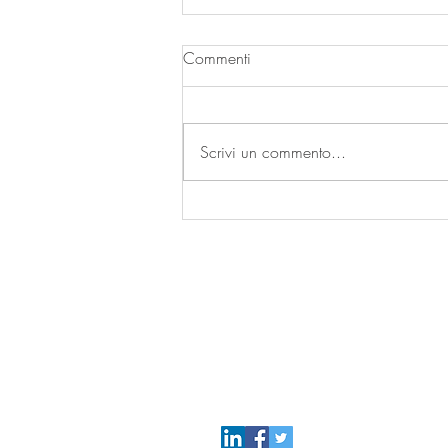
Commenti
Scrivi un commento...
Indonesia. Presentato il
calendario delle riforme in
materia alimentare
Come
Contattarci