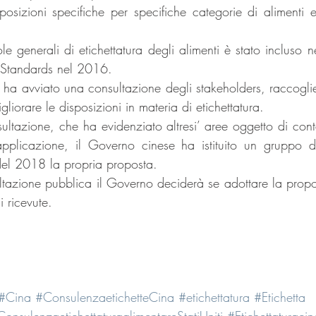
posizioni specifiche per specifiche categorie di alimenti e 
le generali di etichettatura degli alimenti è stato incluso ne
 Standards nel 2016.
ha avviato una consultazione degli stakeholders, raccogli
gliorare le disposizioni in materia di etichettatura.
sultazione, che ha evidenziato altresi’ aree oggetto di con
pplicazione, il Governo cinese ha istituito un gruppo d
del 2018 la propria proposta.
ltazione pubblica il Governo deciderà se adottare la prop
 ricevute.
#Cina
#ConsulenzaetichetteCina
#etichettatura
#Etichetta
onsulenzaetichettaturaalimentareStatiUniti
#Etichettaturacin