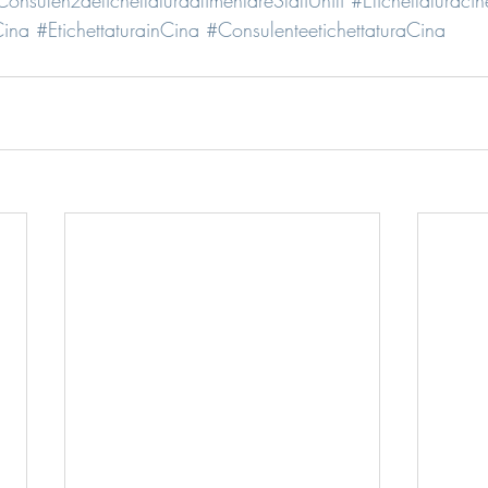
Cina
#EtichettaturainCina
#ConsulenteetichettaturaCina