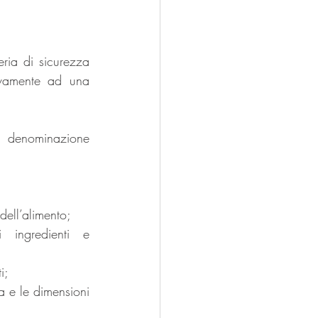
ria di sicurezza 
vamente ad una 
denominazione 
ell’alimento;  
i ingredienti e 
i;  
a e le dimensioni 