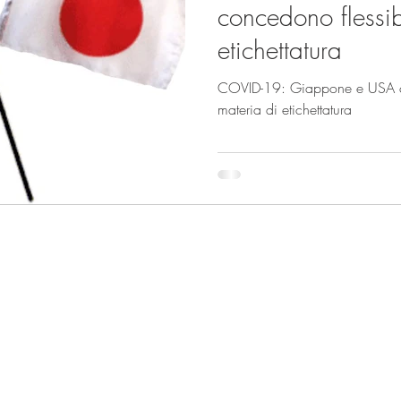
concedono flessibi
etichettatura
COVID-19: Giappone e USA con
materia di etichettatura
Sede di Milano:
Sede di Bruxelles:
Via Monte di Pietà 21,
Square de Meeus 40,
20121 Milano
1000 Bruxelles
Tel.
+39 06 92927523
Tel.
+32 483 198523
Email:
info@foodlabelling.it
Email:
info@foodlabell