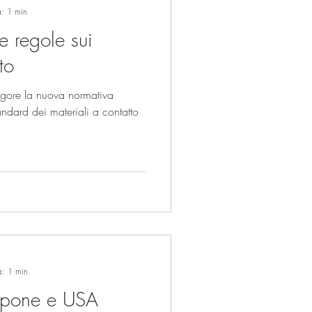
a: 1 min
 regole sui
to
vigore la nuova normativa
andard dei materiali a contatto
a: 1 min
pone e USA