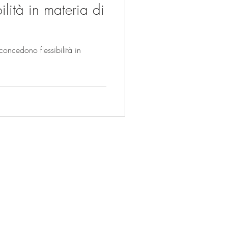
lità in materia di
cedono flessibilità in
Sede di Roma:
Via Aureliana 53,
00187 Roma
Tel.
+39 06 92927523
ing.it
Email:
info@foodlabelling.it