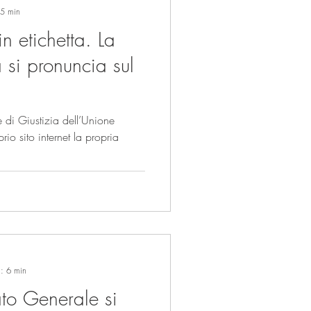
 5 min
n etichetta. La
 si pronuncia sul
 di Giustizia dell’Unione
io sito internet la propria
a: 6 min
ato Generale si