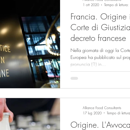
1 ott 2020
Tempo di lettura:
Francia. Origine i
Corte di Giustizia
decreto francese
Nella giornata di oggi la Corte
Europea ha pubblicato sul propr
pronuncia (1) in...
Alliance Food Consultants
17 lug 2020
Tempo di lettur
Origine. L'Avvoc