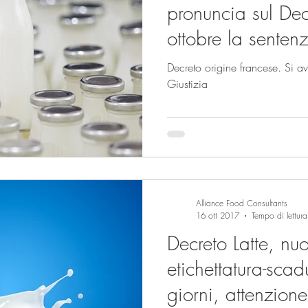
pronuncia sul Dec
ottobre la senten
Decreto origine francese. Si avv
Giustizia
Alliance Food Consultants
16 ott 2017
Tempo di lettur
Decreto Latte, nuov
etichettatura-sca
giorni, attenzion