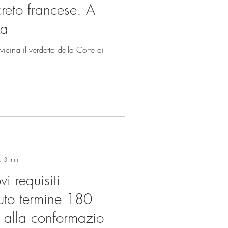
reto francese. A
za
icina il verdetto della Corte di
a: 3 min
i requisiti
duto termine 180
e alla conformazio