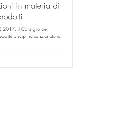
ioni in materia di
prodotti
2.2017, il Consiglio dei
 recante disciplina sanzionatoria
Sede di Roma:
Via Aureliana 53,
00187 Roma
Tel.
+39 06 92927523
ing.it
Email:
info@foodlabelling.it