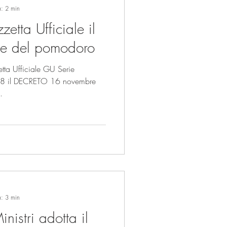
a: 2 min
etta Ufficiale il
ine del pomodoro
etta Ufficiale GU Serie
vembre
.
a: 3 min
inistri adotta il