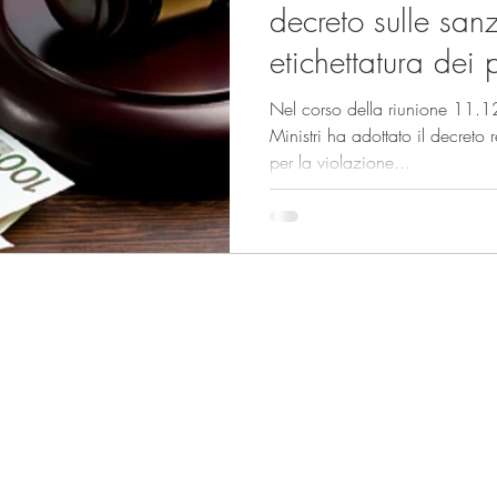
decreto sulle sanz
etichettatura dei 
Nel corso della riunione 11.1
Ministri ha adottato il decreto
per la violazione...
Sede di Milano:
Sede di Bruxelles:
Via Monte di Pietà 21,
Square de Meeus 40,
20121 Milano
1000 Bruxelles
Tel.
+39 06 92927523
Tel.
+32 483 198523
Email:
info@foodlabelling.it
Email:
info@foodlabell