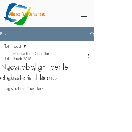
Post
Tutti i post
Alliance Food Consultants
Tutti i post
2 mar 2018
Nuovi obblighi per le
Legislazione Europea
etichette in Libano
Legislazione Nazionale
Legislazione Paesi Terzi