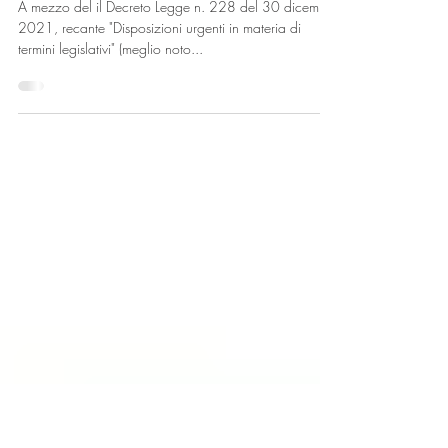
Etichettatura degli imballaggi.
Obbligo prorogato a luglio 2022
A mezzo del il Decreto Legge n. 228 del 30 dicembre
2021, recante "Disposizioni urgenti in materia di
termini legislativi" (meglio noto...